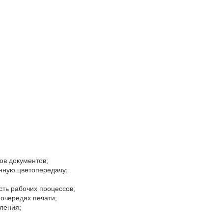
в документов;
нную цветопередачу;
ть рабочих процессов;
очередях печати;
ления;