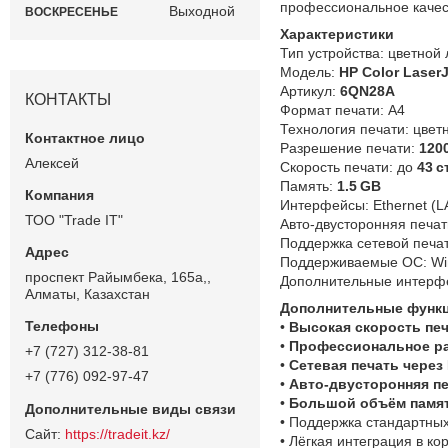
профессиональное качест
Выходной
ВОСКРЕСЕНЬЕ
Характеристики
Тип устройства: цветной
Модель:
HP Color LaserJ
Артикул:
6QN28A
КОНТАКТЫ
Формат печати: A4
Технология печати: цвет
Разрешение печати:
1200
Алексей
Скорость печати: до
43 с
Память:
1.5 GB
Интерфейсы: Ethernet (L
ТОО "Trade IT"
Авто‑двусторонняя печат
Поддержка сетевой печат
Поддерживаемые ОС: Win
проспект Райымбека, 165а,,
Дополнительные интерфе
Алматы, Казахстан
Дополнительные функц
•
Высокая скорость печ
•
Профессиональное раз
+7 (727) 312-38-81
•
Сетевая печать через 
+7 (776) 092-97-47
•
Авто‑двусторонняя пе
•
Большой объём памяти
• Поддержка стандартны
https://tradeit.kz/
• Лёгкая интеграция в к