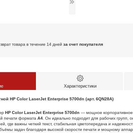
озврат товара в течение 14 дней
за счет покупателя
ие
Характеристики
ой HP Color LaserJet Enterprise 5700dn (арт. 6QN28A)
тер
HP Color LaserJet Enterprise 5700dn
— мощное корпоративное 
ой печати формата
A4
. Он идеально подходит для рабочих групп, 
ей, где важны четкий текст, стабильная цветопередача и надежнос
бъёмы задач благодаря высокой скорости печати и мощному аппа