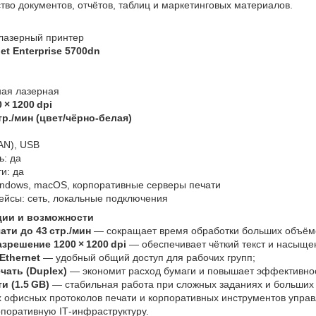
во документов, отчётов, таблиц и маркетинговых материалов.
 лазерный принтер
et Enterprise 5700dn
ная лазерная
 × 1200 dpi
тр./мин (цвет/чёрно‑белая)
AN), USB
ь: да
и: да
dows, macOS, корпоративные серверы печати
йсы: сеть, локальные подключения
ии и возможности
ати до 43 стр./мин
— сокращает время обработки больших объёмо
решение 1200 × 1200 dpi
— обеспечивает чёткий текст и насыще
Ethernet
— удобный общий доступ для рабочих групп;
чать (Duplex)
— экономит расход бумаги и повышает эффективнос
 (1.5 GB)
— стабильная работа при сложных заданиях и больших 
х офисных протоколов печати и корпоративных инструментов управ
орпоративную IT‑инфраструктуру.