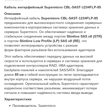
Кабель интерфейсный Supermicro CBL‑SAST‑1234FLP‑85
Описание
Интерфейсный кабель
Supermicro CBL‑SAST‑1234FLP‑85
предназначен для высокоскоростного соединения серверных
компонентов в корпоративных системах хранения данных и
серверах Supermicro. Он обеспечивает надёжное и
стабильное соединение между портом
Slimline SAS x8 (STR)
и портом
Slimline Low Profile (LP) SAS x8 (RE)
, что
позволяет интегрировать устройства с разным
форм‑фактором разъёмов без использования адаптеров.
Этот кабель обеспечивает передачу данных на высокой
скорости и используется в серверах и системах хранения для
подключения контроллеров RAID, HBA‑адаптеров,
backplane‑панелей и накопителей SAS/SATA. Благодаря
длине
85 см
и гибкой конструкции он легко прокладывается
внутри корпуса сервера, не нарушая воздушный поток
охлаждения. Оригинальный кабель Supermicro гарантирует
корректное соответствие разъёмам, минимизирует потери
сигнала и повышает надёжность системы ввода‑вывода.
Характеристики
Производитель: Supermicro