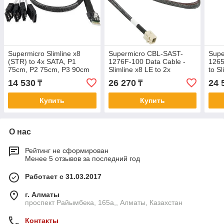
Supermicro Slimline x8
Supermicro CBL-SAST-
Supe
(STR) to 4x SATA, P1
1276F-100 Data Cable -
1265
75cm, P2 75cm, P3 90cm
Slimline x8 LE to 2x
to S
Slimline x4 STR - FFC -
FFC,
14 530
26 270
24 
₸
₸
76/76 cm
Купить
Купить
О нас
Рейтинг не сформирован
Менее 5 отзывов за последний год
Работает с 31.03.2017
г. Алматы
проспект Райымбека, 165а,, Алматы, Казахстан
Контакты