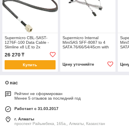
Supermicro CBL-SAST-
Supermicro Internal
Supe
1276F-100 Data Cable -
MiniSAS SFF-8087 to 4
Mini
Slimline x8 LE to 2x
SATA 76/66/54/45cm with
SATA
Slimline x4 STR - FFC -
Sideband 66cm Cable
75/7
26 270
₸
76/76 cm
Side
Цену уточняйте
Цен
Купить
О нас
Рейтинг не сформирован
Менее 5 отзывов за последний год
Работает с 31.03.2017
г. Алматы
проспект Райымбека, 165а,, Алматы, Казахстан