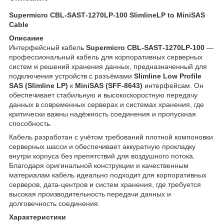
Supermicro CBL‑SAST‑1270LP‑100 SlimlineLP to MiniSAS
Cable
Описание
Интерфейсный кабель
Supermicro CBL‑SAST‑1270LP‑100
—
профессиональный кабель для корпоративных серверных
систем и решений хранения данных, предназначенный для
подключения устройств с разъёмами
Slimline Low Profile
SAS (Slimline LP)
к
MiniSAS (SFF‑8643)
интерфейсам. Он
обеспечивает стабильную и высокоскоростную передачу
данных в современных серверах и системах хранения, где
критически важны надёжность соединения и пропускная
способность.
Кабель разработан с учётом требований плотной компоновки
серверных шасси и обеспечивает аккуратную прокладку
внутри корпуса без препятствий для воздушного потока.
Благодаря оригинальной конструкции и качественным
материалам кабель идеально подходит для корпоративных
серверов, дата‑центров и систем хранения, где требуется
высокая производительность передачи данных и
долговечность соединения.
Характеристики