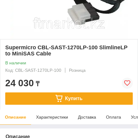
Supermicro CBL-SAST-1270LP-100 SlimlineLP
to MiniSAS Cable
В наличии
Код: CBL-SAST-1270LP-100
Розница
24 030
₸
Купить
Описание
Характеристики
Доставка
Оплата
Усл
Описание