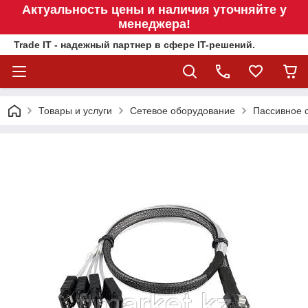
Актуальность цены и наличия уточняйте у
менеджера!
Trade IT - надежный партнер в сфере IT-решений.
Товары и услуги
Сетевое оборудование
Пассивное 