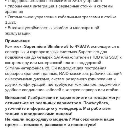
• Поддержка четырёх независимых SATA‑устройств
• Упрощённая интеграция в серверные стойки и системы
хранения
• Оптимальное управление кабельными трассами в стойке
1U/2U
• Высокая устойчивость к изгибам и многократной
эксплуатации
Применение
Комплект
Supermicro Slimline x8 to 4×SATA
используется в
серверных и корпоративных системах Supermicro для
подключения до четырёх SATA‑накопителей (HDD или SSD) к
контроллеру или материнской плате с поддержкой
Slimline‑интерфейса x8. Он подходит для построения
серверов хранения данных, RAID‑массивов, рабочих станций
с несколькими дисками, систем резервного копирования и
других конфигураций, где требуется компактное, надёжное и
удобное соединение кабелей в корпусе сервера или стойке.
Внимание! Изображения и характеристики товара могут
отличаться от реальных параметров. Пожалуйста,
уточняйте информацию у менеджера. Мы работаем
только с юридическими лицами!
Не нашли подходящую модель? Мы сэкономим ваше
время — поможем, расскажем и посоветуем!