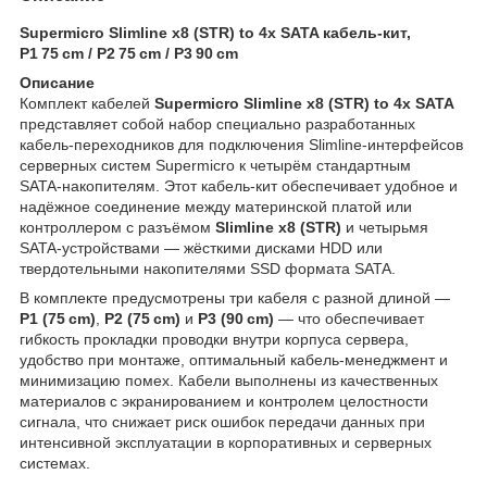
Supermicro Slimline x8 (STR) to 4x SATA кабель‑кит,
P1 75 cm / P2 75 cm / P3 90 cm
Описание
Комплект кабелей
Supermicro Slimline x8 (STR) to 4x SATA
представляет собой набор специально разработанных
кабель‑переходников для подключения Slimline‑интерфейсов
серверных систем Supermicro к четырём стандартным
SATA‑накопителям. Этот кабель‑кит обеспечивает удобное и
надёжное соединение между материнской платой или
контроллером с разъёмом
Slimline x8 (STR)
и четырьмя
SATA‑устройствами — жёсткими дисками HDD или
твердотельными накопителями SSD формата SATA.
В комплекте предусмотрены три кабеля с разной длиной —
P1 (75 cm)
,
P2 (75 cm)
и
P3 (90 cm)
— что обеспечивает
гибкость прокладки проводки внутри корпуса сервера,
удобство при монтаже, оптимальный кабель‑менеджмент и
минимизацию помех. Кабели выполнены из качественных
материалов с экранированием и контролем целостности
сигнала, что снижает риск ошибок передачи данных при
интенсивной эксплуатации в корпоративных и серверных
системах.