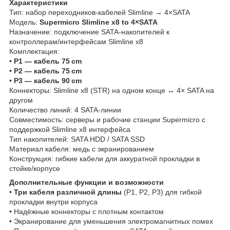
Характеристики
Тип: набор переходников‑кабелей Slimline → 4×SATA
Модель:
Supermicro Slimline x8 to 4×SATA
Назначение: подключение SATA‑накопителей к
контроллерам/интерфейсам Slimline x8
Комплектация:
•
P1 — кабель 75 cm
•
P2 — кабель 75 cm
•
P3 — кабель 90 cm
Коннекторы: Slimline x8 (STR) на одном конце ↔ 4× SATA на
другом
Количество линий: 4 SATA‑линии
Совместимость: серверы и рабочие станции Supermicro с
поддержкой Slimline x8 интерфейса
Тип накопителей: SATA HDD / SATA SSD
Материал кабеля: медь с экранированием
Конструкция: гибкие кабели для аккуратной прокладки в
стойке/корпусе
Дополнительные функции и возможности
•
Три кабеля различной длины
(P1, P2, P3) для гибкой
прокладки внутри корпуса
• Надёжные коннекторы с плотным контактом
• Экранирование для уменьшения электромагнитных помех