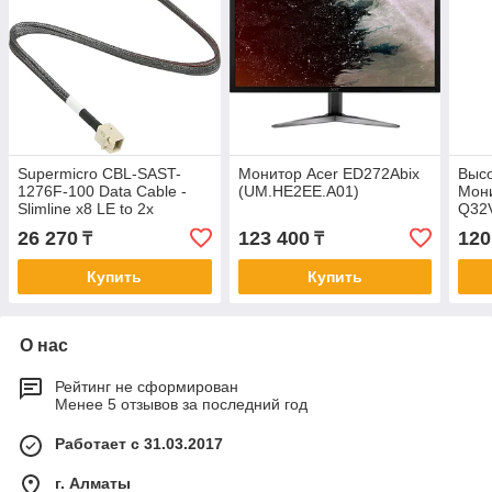
Supermicro CBL-SAST-
Монитор Acer ED272Abix
Выс
1276F-100 Data Cable -
(UM.HE2EE.A01)
Мони
Slimline x8 LE to 2x
Q32
Slimline x4 STR - FFC -
256
26 270
123 400
120
₸
₸
76/76 cm
250к
Вст
Купить
Купить
О нас
Рейтинг не сформирован
Менее 5 отзывов за последний год
Работает с 31.03.2017
г. Алматы