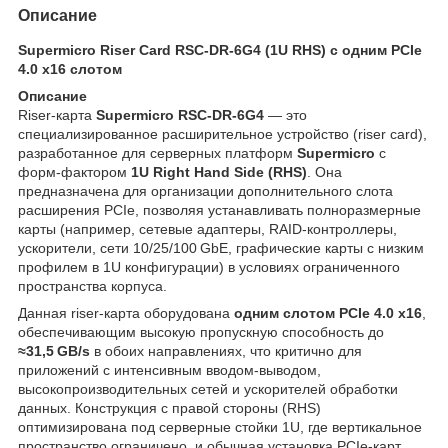
Описание
Supermicro Riser Card RSC‑DR‑6G4 (1U RHS) с одним PCIe
4.0 x16 слотом
Описание
Riser‑карта
Supermicro RSC‑DR‑6G4
— это
специализированное расширительное устройство (riser card),
разработанное для серверных платформ
Supermicro
с
форм‑фактором
1U Right Hand Side (RHS)
. Она
предназначена для организации дополнительного слота
расширения PCIe, позволяя устанавливать полноразмерные
карты (например, сетевые адаптеры, RAID‑контроллеры,
ускорители, сети 10/25/100 GbE, графические карты с низким
профилем в 1U конфигурации) в условиях ограниченного
пространства корпуса.
Данная riser‑карта оборудована
одним слотом PCIe 4.0 x16
,
обеспечивающим высокую пропускную способность до
≈31,5 GB/s
в обоих направлениях, что критично для
приложений с интенсивным вводом‑выводом,
высокопроизводительных сетей и ускорителей обработки
данных. Конструкция с правой стороны (RHS)
оптимизирована под серверные стойки 1U, где вертикальное
пространство ограничено, и обычная установка PCIe‑карт