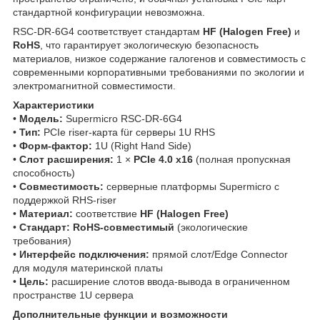
стандартной конфигурации невозможна.
RSC‑DR‑6G4 соответствует стандартам
HF (Halogen Free)
и
RoHS
, что гарантирует экологическую безопасность
материалов, низкое содержание галогенов и совместимость с
современными корпоративными требованиями по экологии и
электромагнитной совместимости.
Характеристики
•
Модель:
Supermicro RSC‑DR‑6G4
•
Тип:
PCIe riser‑карта für серверы 1U RHS
•
Форм‑фактор:
1U (Right Hand Side)
•
Слот расширения:
1 ×
PCIe 4.0 x16
(полная пропускная
способность)
•
Совместимость:
серверные платформы Supermicro с
поддержкой RHS‑riser
•
Материал:
соответствие
HF (Halogen Free)
•
Стандарт:
RoHS‑совместимый
(экологические
требования)
•
Интерфейс подключения:
прямой слот/Edge Connector
для модуля материнской платы
•
Цель:
расширение слотов ввода‑вывода в ограниченном
пространстве 1U сервера
Дополнительные функции и возможности