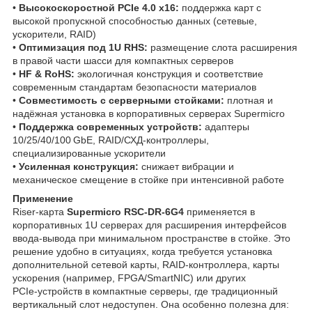
•
Высокоскоростной PCIe 4.0 x16:
поддержка карт с
высокой пропускной способностью данных (сетевые,
ускорители, RAID)
•
Оптимизация под 1U RHS:
размещение слота расширения
в правой части шасси для компактных серверов
•
HF & RoHS:
экологичная конструкция и соответствие
современным стандартам безопасности материалов
•
Совместимость с серверными стойками:
плотная и
надёжная установка в корпоративных серверах Supermicro
•
Поддержка современных устройств:
адаптеры
10/25/40/100 GbE, RAID/СХД‑контроллеры,
специализированные ускорители
•
Усиленная конструкция:
снижает вибрации и
механическое смещение в стойке при интенсивной работе
Применение
Riser‑карта
Supermicro RSC‑DR‑6G4
применяется в
корпоративных 1U серверах для расширения интерфейсов
ввода‑вывода при минимальном пространстве в стойке. Это
решение удобно в ситуациях, когда требуется установка
дополнительной сетевой карты, RAID‑контроллера, карты
ускорения (например, FPGA/SmartNIC) или других
PCIe‑устройств в компактные серверы, где традиционный
вертикальный слот недоступен. Она особенно полезна для: