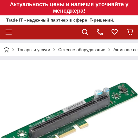
Актуальность цены и наличия уточняйте у
менеджера!
Trade IT - надежный партнер в сфере IT-решений.
Товары и услуги
Сетевое оборудование
Активное се