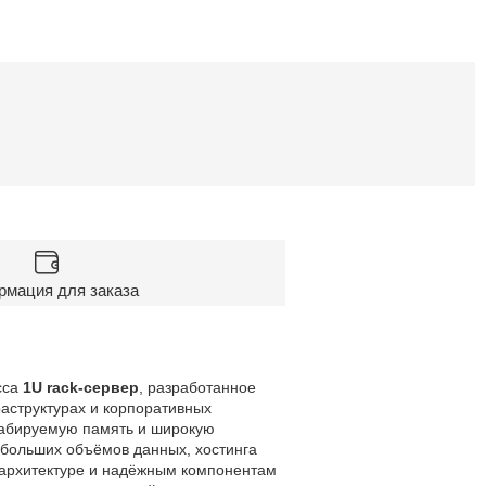
мация для заказа
сса
1U rack‑сервер
, разработанное
аструктурах и корпоративных
табируемую память и широкую
больших объёмов данных, хостинга
 архитектуре и надёжным компонентам