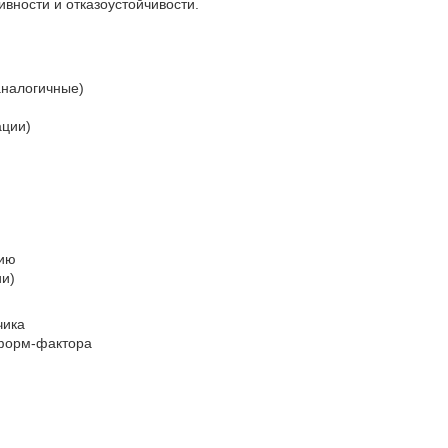
вности и отказоустойчивости.
аналогичные)
ации)
цию
ии)
чика
 форм‑фактора