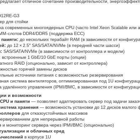
едлагает отличное сочетание производительности, энергоэффекти
D12RE‑G3
ер для стойки
а современных многоядерных CPU (часто Intel Xeon Scalable или 
IMM‑слотов DDR4/DDR5 (поддержка ECC)
 памяти:
до нескольких терабайт RAM (в зависимости от конфигур
ей:
до 12 × 2.5″ SAS/SATA/NVMe (в передней части шасси)
:
SAS/SATA/NVMe (в зависимости от контроллера и модели)
:
встроенные 1 GbE/10 GbE порты (опции)
тного RAID (опционально, зависит от контроллера)
ожностью горячей замены дисков
льные источники питания с возможностью резервирования
ная система вентиляторов, оптимизированная под 1U конфигура
 удалённого управления (IPMI/BMC, в зависимости от конфигурац
ии и возможности
 CPU и памяти
— позволяет адаптировать сервер под задачи заказ
истема хранения
— возможность установки до 12 дисков малого
роллеров
для отказоустойчивых массивов
зервированием для непрерывной работы
е
и мониторинг сервера через IPMI/BMC (опционально)
туализации и облачных сред
ычислений
в корпусе 1U