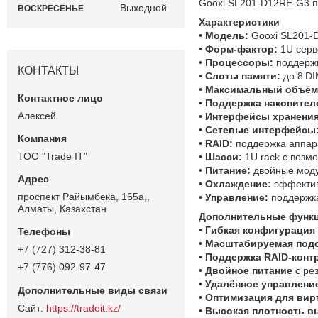
Gooxi SL201‑D12RE‑G3 пр
Выходной
ВОСКРЕСЕНЬЕ
Характеристики
•
Модель:
Gooxi SL201‑
•
Форм‑фактор:
1U серв
•
Процессоры:
поддержк
КОНТАКТЫ
•
Слоты памяти:
до 8 D
•
Максимальный объём
•
Поддержка накопител
Алексей
•
Интерфейсы хранения
•
Сетевые интерфейсы
•
RAID:
поддержка аппара
ТОО "Trade IT"
•
Шасси:
1U rack с возм
•
Питание:
двойные моду
•
Охлаждение:
эффектив
проспект Райымбека, 165а,,
•
Управление:
поддержка
Алматы, Казахстан
Дополнительные функц
•
Гибкая конфигурация
•
Масштабируемая подс
+7 (727) 312-38-81
•
Поддержка RAID‑конт
+7 (776) 092-97-47
•
Двойное питание
с ре
•
Удалённое управлени
•
Оптимизация для вир
https://tradeit.kz/
•
Высокая плотность в