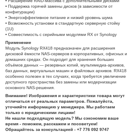
• Расширение RAID‑массива с дополнительными дисками
• Поддержка горячей замены дисков (в зависимости от
конфигурации)
• Энергоэффективное питание и низкий уровень шума
• Возможность установки в стандартную серверную стойку
(1U)
• Совместимость с серийными модулями RX от Synology
Применение
Модуль Synology RX418 предназначен для расширения
дисковой ёмкости NAS‑серверов в корпоративных, офисных и
домашних средах. Он подходит для хранения больших
объёмов данных — резервных копий, мультимедиа‑архивов,
баз данных, виртуальных машин и файловых архивов. RX418
особенно полезен в тех случаях, когда требуется увеличение
доступного пространства без замены или модернизации
основного NAS‑решения.
Внимание! Изображения и характеристики товара могут
отличаться от реальных параметров. Пожалуйста,
уточняйте информацию у менеджера. Мы работаем
только с юридическими лицами!
Не нашли подходящую модель? Мы сэкономим ваше
время - поможем, расскажем и посоветуем!
Обращайтесь за консультацией - +7 776 092 9747