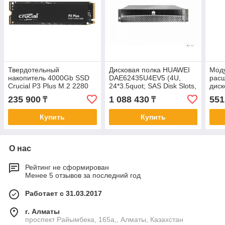
Твердотельный
Дисковая полка HUAWEI
Моду
накопитель 4000Gb SSD
DAE62435U4EV5 (4U,
расш
Crucial P3 Plus M.2 2280
24*3.5quot; SAS Disk Slots,
диск
R4800Mb/s W4100MB/s
4*MiniSAS HD 12Gbs, AC,
диск
235 900
1 088 430
551
₸
₸
CT4000P3PSSD8
02354CDM)
Купить
Купить
О нас
Рейтинг не сформирован
Менее 5 отзывов за последний год
Работает с 31.03.2017
г. Алматы
проспект Райымбека, 165а,, Алматы, Казахстан