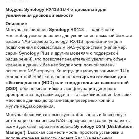
Модуль Synology RX418 1U 4‑х дисковый для
увеличения дисковой емкости
Описание
Модуль расширения
Synology RX418
— надёжное и
масштабируемое решение для увеличения дисковой ёмкости
вашего NAS‑сервера Synology. RX418 предназначен для
подключения к совместимым NAS‑устройствам (например,
серии
Synology Plus
и другим моделям с поддержкой
расширений), что позволяет значительно увеличить объём
хранения данных без необходимости полной замены
основного NAS‑корпуса. Конструкция модуля занимает
1U
в
стандартной стойке и оснащена
четырьмя отсеками для
жёстких дисков (HDD) или твердотельных накопителей
(SSD)
, обеспечивая гибкость конфигурации дискового
пространства под ваши задачи — от архивирования больших
массивов данных до организации резервных копий и
мультимедиа‑хранения.
Модуль обеспечивает высокую стабильность и бесшовную
интеграцию с основным NAS‑сервером, позволяя управлять
всеми дисками через интерфейс
Synology DSM (DiskStation
Manager)
. Высокая совместимость, простота установки и
дополнительная ёмкость делают RX418 идеальным