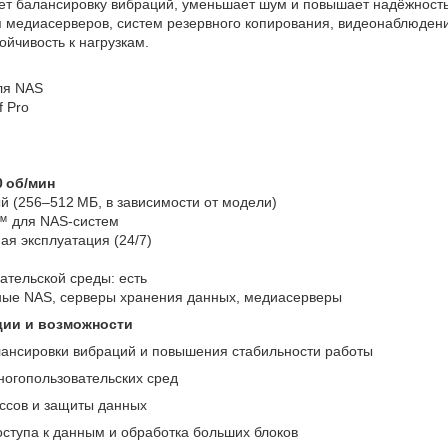
т балансировку вибраций, уменьшает шум и повышает надёжность
я медиасерверов, систем резервного копирования, видеонаблюден
ойчивость к нагрузкам.
ля NAS
 Pro
0 об/мин
й (256–512 МБ, в зависимости от модели)
y™ для NAS‑систем
ая эксплуатация (24/7)
ательской среды: есть
ные NAS, серверы хранения данных, медиасерверы
ии и возможности
лансировки вибраций и повышения стабильности работы
огопользовательских сред
ссов и защиты данных
оступа к данным и обработка больших блоков