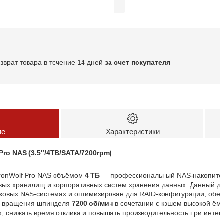
озврат товара в течение 14 дней
за счет покупателя
ие
Характеристики
ro NAS (3.5″/4TB/SATA/7200rpm)
ronWolf Pro NAS объёмом
4 ТБ
— профессиональный NAS‑накопите
вых хранилищ и корпоративных систем хранения данных. Данный д
сковых NAS‑системах и оптимизирован для RAID‑конфигураций, об
ть вращения шпинделя
7200 об/мин
в сочетании с кэшем высокой ё
 снижать время отклика и повышать производительность при инте