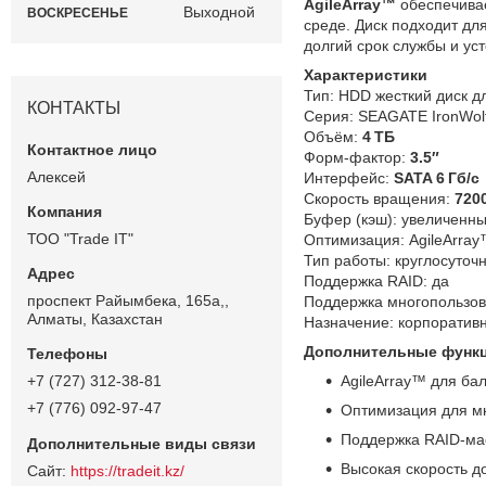
AgileArray™
обеспечивае
Выходной
ВОСКРЕСЕНЬЕ
среде. Диск подходит дл
долгий срок службы и уст
Характеристики
Тип: HDD жесткий диск д
КОНТАКТЫ
Серия: SEAGATE IronWolf
Объём:
4 ТБ
Форм‑фактор:
3.5″
Алексей
Интерфейс:
SATA 6 Гб/с
Скорость вращения:
720
Буфер (кэш): увеличенны
ТОО "Trade IT"
Оптимизация: AgileArra
Тип работы: круглосуточн
Поддержка RAID: да
проспект Райымбека, 165а,,
Поддержка многопользов
Алматы, Казахстан
Назначение: корпоратив
Дополнительные функц
AgileArray™ для ба
+7 (727) 312-38-81
+7 (776) 092-97-47
Оптимизация для мн
Поддержка RAID‑ма
Высокая скорость д
https://tradeit.kz/