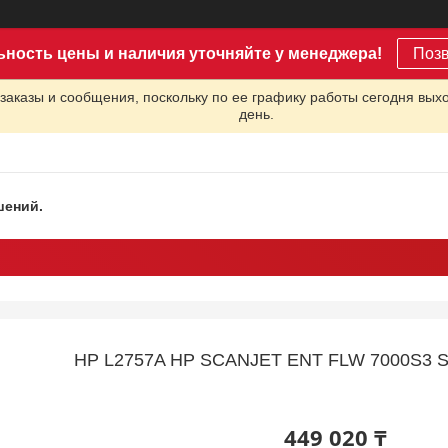
ьность цены и наличия уточняйте у менеджера!
Поз
заказы и сообщения, поскольку по ее графику работы сегодня вых
день.
шений.
HP L2757A HP SCANJET ENT FLW 7000S3 
449 020 ₸