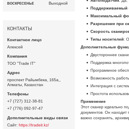
Автоподатчик
: Да
Выходной
ВОСКРЕСЕНЬЕ
Поддерживаемый 
Максимальный фо
Разрешение при с
КОНТАКТЫ
Скорость сканиро
Типы носителей
: 
Алексей
Дополнительные функц
Двустороннее скан
Поддержка многопо
ТОО "Trade IT"
Программное обесп
Возможность работ
проспект Райымбека, 165а,,
Алматы, Казахстан
Интеграция с сист
Простота использов
+7 (727) 312-38-81
Применение
Этот сканер идеально по
+7 (776) 092-97-47
документов. Он находит 
важно сохранять, архив
https://tradeit.kz/