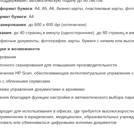
, поддерживает автоматическую подачу до 50 листов
формат бумаги
: A4, A5, A6, бизнес-карты, пластиковые карты, фо
рмат бумаги
: A4
канировании
: до 600 x 600 dpi (оптическое)
вания
: до 40 страниц в минуту (одностороннее), до 80 страниц в м
Офисные документы, фотографии, карты, бумаги с низким или высо
ии и возможности
ирование
точного сканирования для повышения производительности
ечение HP Scan, обеспечивающее интеллектуальное управление 
ы с облачными сервисами
емами управления документами и архивами
ания благодаря функции настройки и автоматического выбора пар
дходит для использования в офисах, где требуется высокоскорост
применение в юридических, медицинских, образовательных учрежде
ировать или обмениваться цифровыми копиями документов.