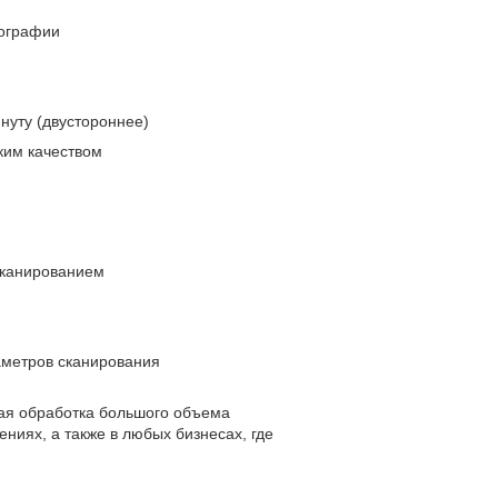
тографии
инуту (двустороннее)
ким качеством
сканированием
аметров сканирования
ная обработка большого объема
ниях, а также в любых бизнесах, где