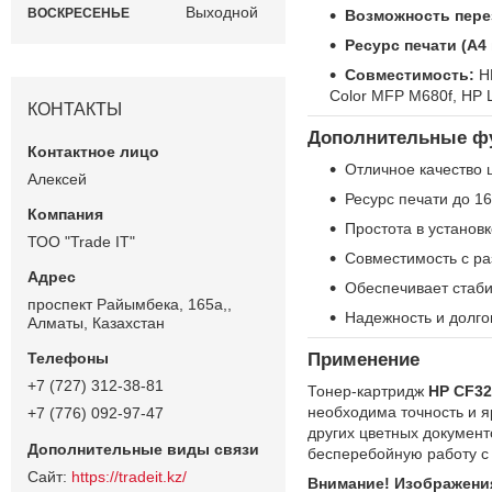
Выходной
ВОСКРЕСЕНЬЕ
Возможность пере
Ресурс печати (А4
Совместимость:
HP
Color MFP M680f, HP L
КОНТАКТЫ
Дополнительные фу
Отличное качество 
Алексей
Ресурс печати до 1
Простота в установ
ТОО "Trade IT"
Совместимость с ра
Обеспечивает стаби
проспект Райымбека, 165а,,
Надежность и долго
Алматы, Казахстан
Применение
+7 (727) 312-38-81
Тонер-картридж
HP CF32
необходима точность и я
+7 (776) 092-97-47
других цветных документ
бесперебойную работу с
https://tradeit.kz/
Внимание! Изображения