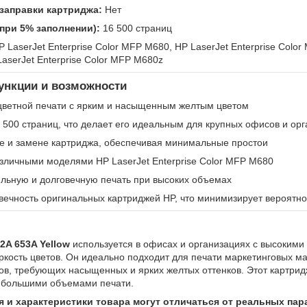
заправки картриджа:
Нет
 при 5% заполнении):
16 500 страниц
 LaserJet Enterprise Color MFP M680, HP LaserJet Enterprise Color
aserJet Enterprise Color MFP M680z
нкции и возможности
цветной печати с ярким и насыщенным желтым цветом
6 500 страниц, что делает его идеальным для крупных офисов и ор
ке и замене картриджа, обеспечивая минимальные простои
зличными моделями HP LaserJet Enterprise Color MFP M680
льную и долговечную печать при высоких объемах
вечность оригинальных картриджей HP, что минимизирует вероятн
2A 653A Yellow
используется в офисах и организациях с высокими 
ркость цветов. Он идеально подходит для печати маркетинговых ма
ов, требующих насыщенных и ярких желтых оттенков. Этот картрид
 большими объемами печати.
 и характеристики товара могут отличаться от реальных пар