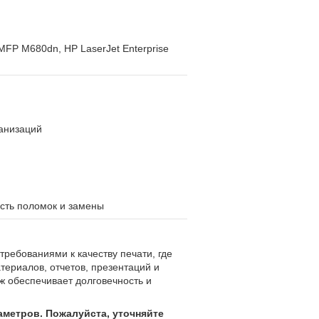
 MFP M680dn, HP LaserJet Enterprise
ганизаций
ость поломок и замены
требованиями к качеству печати, где
териалов, отчетов, презентаций и
ж обеспечивает долговечность и
аметров. Пожалуйста, уточняйте