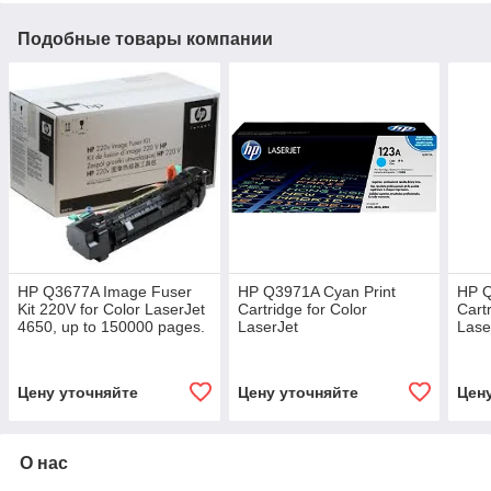
Подобные товары компании
HP Q3677A Image Fuser
HP Q3971A Cyan Print
HP Q
Kit 220V for Color LaserJet
Cartridge for Color
Cart
4650, up to 150000 pages.
LaserJet
Lase
2550/2820/2840/2550L, up
2550
to 2000 pages.
to 2
Цену уточняйте
Цену уточняйте
Цен
О нас