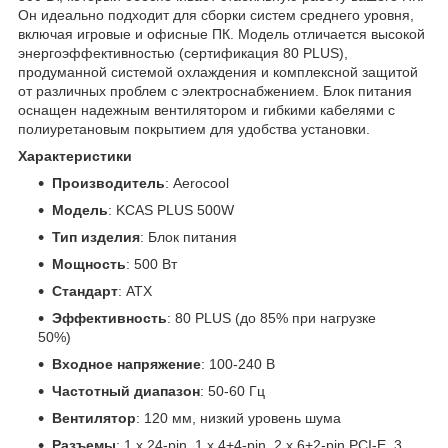
Он идеально подходит для сборки систем среднего уровня,
включая игровые и офисные ПК. Модель отличается высокой
энергоэффективностью (сертификация 80 PLUS),
продуманной системой охлаждения и комплексной защитой
от различных проблем с электроснабжением. Блок питания
оснащен надежным вентилятором и гибкими кабелями с
полиуретановым покрытием для удобства установки.
Характеристики
Производитель
: Aerocool
Модель
: KCAS PLUS 500W
Тип изделия
: Блок питания
Мощность
: 500 Вт
Стандарт
: ATX
Эффективность
: 80 PLUS (до 85% при нагрузке
50%)
Входное напряжение
: 100-240 В
Частотный диапазон
: 50-60 Гц
Вентилятор
: 120 мм, низкий уровень шума
Разъемы
: 1 x 24-pin, 1 x 4+4-pin, 2 x 6+2-pin PCI-E, 3