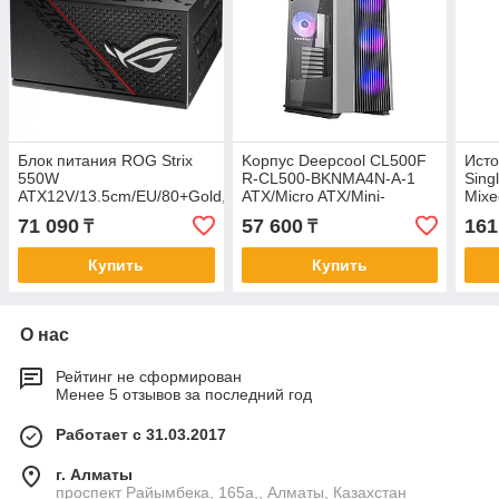
Блок питания ROG Strix
Kорпус Deepcool CL500F
Исто
550W
R-CL500-BKNMA4N-A-1
Sing
ATX12V/13.5cm/EU/80+Gold,
ATX/Micro ATX/Mini-
Mixe
Full modular, ROG-STRIX-
ITX,USB,3.1*2, HD-
Plat
71 090
57 600
161
₸
₸
550G
Audio+Mic,Кулер4*120см
Купить
Купить
О нас
Рейтинг не сформирован
Менее 5 отзывов за последний год
Работает с 31.03.2017
г. Алматы
проспект Райымбека, 165а,, Алматы, Казахстан