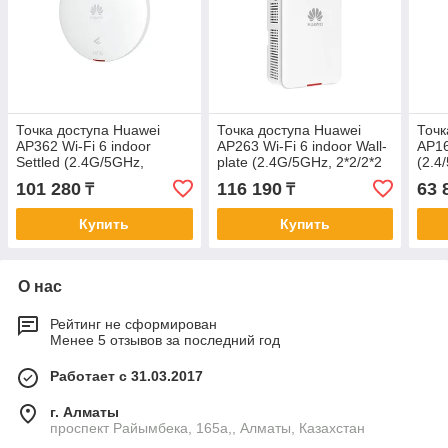
Точка доступа Huawei
Точка доступа Huawei
Точк
AP362 Wi-Fi 6 indoor
AP263 Wi-Fi 6 indoor Wall-
AP16
Settled (2.4G/5GHz,
plate (2.4G/5GHz, 2*2/2*2
(2.4
2*2/2*2 MU-MIMO, 1*GE
MU-MIMO, 2x1GE RJ45,
1*GE
101 280
116 190
63 
₸
₸
RJ45, internal smart
BLE, USB)
уста
Купить
Купить
О нас
Рейтинг не сформирован
Менее 5 отзывов за последний год
Работает с 31.03.2017
г. Алматы
проспект Райымбека, 165а,, Алматы, Казахстан