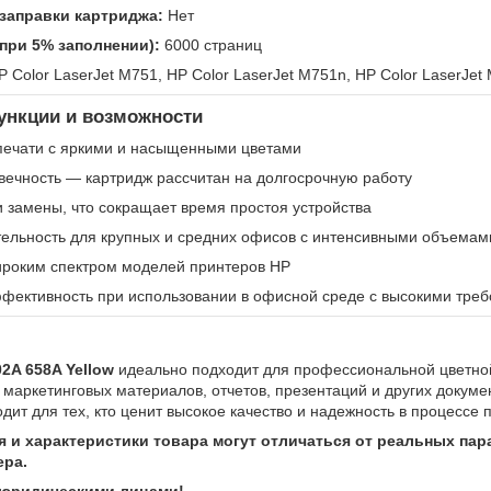
заправки картриджа:
Нет
 при 5% заполнении):
6000 страниц
 Color LaserJet M751, HP Color LaserJet M751n, HP Color LaserJet
нкции и возможности
печати с яркими и насыщенными цветами
вечность — картридж рассчитан на долгосрочную работу
 и замены, что сокращает время простоя устройства
ельность для крупных и средних офисов с интенсивными объемам
ироким спектром моделей принтеров HP
фективность при использовании в офисной среде с высокими треб
2A 658A Yellow
идеально подходит для профессиональной цветной
 маркетинговых материалов, отчетов, презентаций и других докуме
дит для тех, кто ценит высокое качество и надежность в процессе 
 и характеристики товара могут отличаться от реальных пар
ра.
 юридическими лицами!