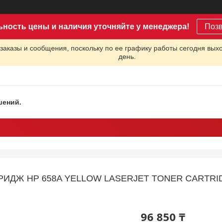
ьность цены и наличия уточняйте у менеджера!
Поз
заказы и сообщения, поскольку по ее графику работы сегодня вых
день.
шений.
РИДЖ HP 658A YELLOW LASERJET TONER CARTRI
96 850 ₸