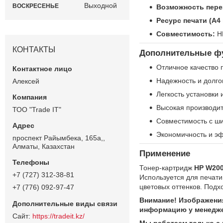
Выходной
ВОСКРЕСЕНЬЕ
Возможность пере
Ресурс печати (А4
Совместимость:
HP
КОНТАКТЫ
Дополнительные фу
Отличное качество 
Надежность и долго
Алексей
Легкость установки
Высокая производит
ТОО "Trade IT"
Совместимость с ш
Экономичность и эф
проспект Райымбека, 165а,,
Алматы, Казахстан
Применение
Тонер-картридж
HP W200
+7 (727) 312-38-81
Используется для печати
цветовых оттенков. Подхо
+7 (776) 092-97-47
Внимание! Изображения
информацию у менедже
https://tradeit.kz/
Мы работаем только с