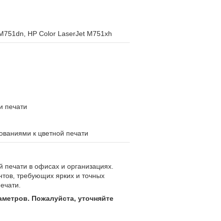
 M751dn, HP Color LaserJet M751xh
и печати
ованиями к цветной печати
 печати в офисах и организациях.
нтов, требующих ярких и точных
печати.
аметров. Пожалуйста, уточняйте