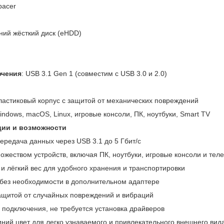
pacer
ний жёсткий диск (eHDD)
ючения
: USB 3.1 Gen 1 (совместим с USB 3.0 и 2.0)
ластиковый корпус с защитой от механических повреждений
indows, macOS, Linux, игровые консоли, ПК, ноутбуки, Smart TV
ии и возможности
ередача данных через USB 3.1 до 5 Гбит/с
ожеством устройств, включая ПК, ноутбуки, игровые консоли и тел
и лёгкий вес для удобного хранения и транспортировки
без необходимости в дополнительном адаптере
ащитой от случайных повреждений и вибраций
 подключения, не требуется установка драйверов
иний цвет для легко узнаваемого и привлекательного внешнего вид