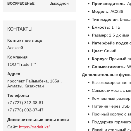
Выходной
Производитель
: A
ВОСКРЕСЕНЬЕ
Модель
: AC236
Тип изделия
: Внеш
Ёмкость
: 1 ТБ
КОНТАКТЫ
Размер
: 2.5 дюйма
Интерфейс подкл
Алексей
Цвет
: Синий
Корпус
: Прочный п
ТОО "Trade IT"
Совместимость
: W
Дополнительные функц
проспект Райымбека, 165а,,
Высокоскоростная п
Алматы, Казахстан
Совместимость с мн
Компактный размер 
+7 (727) 312-38-81
Питание через USB 
+7 (776) 092-97-47
Прочный корпус с з
Поддержка горячего
https://tradeit.kz/
Яркий и стильный с