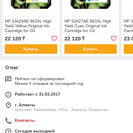
HP 3JA29AE 963XL High
HP 3JA27AE 963XL High
HP 3
Yield Yellow Original Ink
Yield Cyan Original Ink
Yiel
Cartridge for OJ
Cartridge for OJ
Cart
9013/9023/9010/9020, up
9013/9023/9010/9020, up
9013
22 120
22 120
23 
₸
₸
to 1600 pages
to 1600 pages
to 1
Купить
Купить
О нас
Рейтинг не сформирован
Менее 5 отзывов за последний год
Работает с 31.03.2017
г. Алматы
проспект Райымбека, 165а,, Алматы, Казахстан
Контакты
Сегодня выходной